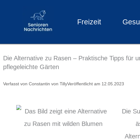
Zum
Inhalt
Freizeit
Gesu
springen
Die Alternative zu Rasen – Praktische Tipps für 
pflegeleichte Gärten
Verfasst von
Constantin von Tilly
Veröffentlicht am
12.05.2023
Die Su
ä
Alter