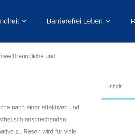
ndheit
Barrierefrei Leben
R
umweltfreundliche und
Inhalt
che nach einer effektiven und
sthetisch ansprechenden
native zu Rasen wird für viele