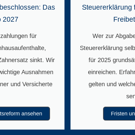
beschlossen: Das
Steuererklärung f
b 2027
Freibe
uzahlungen für
Wer zur Abgabe 
hausaufenthalte,
Steuererklärung selb
ahnersatz sinkt. Wir
für 2025 grundsät
 wichtige Ausnahmen
einreichen. Erfah
ner und Versicherte
gelten und welch
.
se
tsreform ansehen
Fristen u