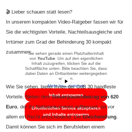
🎬 Lieber schauen statt lesen?
In unserem kompakten Video-Ratgeber fassen wir für
Sie die wichtigsten Vorteile, Nachteilsausgleiche und
Irrtümer zum Grad der Behinderung 30 kompakt
zusammen:
Sie sehen gerade einen Platzhalterinhalt
von
YouTube
. Um auf den eigentlichen
Inhalt zuzugreifen, klicken Sie auf die
Schaltfläche unten. Bitte beachten Sie, dass
dabei Daten an Drittanbieter weitergegeben
werden.
Mehr Informationen
Wie Sie sehen, bietet Ihnen der GdB 30 handfeste
Inhalt entsperren
Vorteile. Neben dem
Steuerpauschbetrag von 620
Euro
, der Ihr Nettoeinkommen aufbessert, ist vor
Erforderlichen Service akzeptieren
und Inhalte entsperren
allem ein Recht entscheidend: Die
Gleichstellung
.
Damit können Sie sich im Berufsleben einem