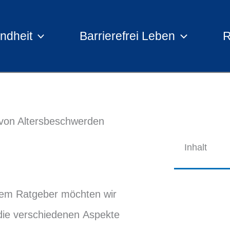
ndheit
Barrierefrei Leben
R
 von Altersbeschwerden
Inhalt
sem Ratgeber möchten wir
die verschiedenen Aspekte