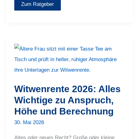
Zum Ratgeber
Witwenrente
2026:
Alles
Wichtige
zu
Anspruch,
Höhe
und
Witwenrente 2026: Alles
Berechnung
Wichtige zu Anspruch,
Höhe und Berechnung
30. Mai 2026
Altes oder neues Recht? Große oder kleine