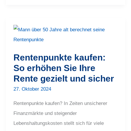
Rentenpunkte
kaufen:
So
erhöhen
Sie
Ihre
Rentenpunkte kaufen:
Rente
gezielt
So erhöhen Sie Ihre
und
sicher
Rente gezielt und sicher
27. Oktober 2024
Rentenpunkte kaufen? In Zeiten unsicherer
Finanzmärkte und steigender
Lebenshaltungskosten stellt sich für viele