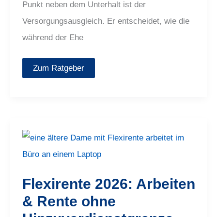
Punkt neben dem Unterhalt ist der
Versorgungsausgleich. Er entscheidet, wie die
während der Ehe
Zum Ratgeber
Flexirente
2026:
Arbeiten
&
Rente
ohne
Flexirente 2026: Arbeiten
Hinzuverdienstgrenze
–
& Rente ohne
so
klappt
es