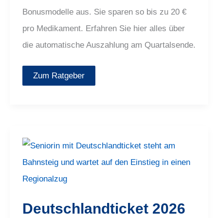
Bonusmodelle aus. Sie sparen so bis zu 20 €
pro Medikament. Erfahren Sie hier alles über
die automatische Auszahlung am Quartalsende.
Zum Ratgeber
Deutschlandticket
2026
wieder
teurer:
Lohnt
es
sich
noch
Deutschlandticket 2026
für
Rentner