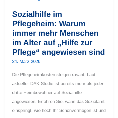
mehr
Menschen
im
Sozialhilfe im
Alter
auf
Pflegeheim: Warum
„Hilfe
zur
immer mehr Menschen
Pflege“
angewiesen
sind
im Alter auf „Hilfe zur
Pflege“ angewiesen sind
24. März 2026
Die Pflegeheimkosten steigen rasant. Laut
aktueller DAK-Studie ist bereits mehr als jeder
dritte Heimbewohner auf Sozialhilfe
angewiesen. Erfahren Sie, wann das Sozialamt
einspringt, wie hoch Ihr Schonvermögen ist und