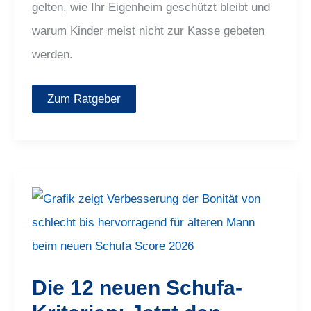
gelten, wie Ihr Eigenheim geschützt bleibt und
warum Kinder meist nicht zur Kasse gebeten
werden.
Zum Ratgeber
Die
12
neuen
Schufa-
Kriterien:
Jetzt
den
neuen
Die 12 neuen Schufa-
Schufa
Score
kostenlos