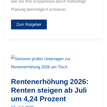
wie Sie Ihre Ersparnisse durch frühzeitige
Planung bestmöglich schützen.
Zum Ratgeber
Rentenerhöhung
2026:
Renten
steigen
ab
Juli
Rentenerhöhung 2026:
um
4,24
Renten steigen ab Juli
Prozent
um 4,24 Prozent