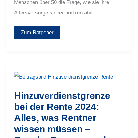
Menschen über 50 die Frage, wie sie ihre
Altersvorsorge sicher und rentabel
Zum Ratgeber
Hinzuverdienstgrenze
bei
der
Rente
Hinzuverdienstgrenze
2024:
Alles,
bei der Rente 2024:
was
Rentner
Alles, was Rentner
wissen
müssen
–
wissen müssen –
Regeln,
Grenzen