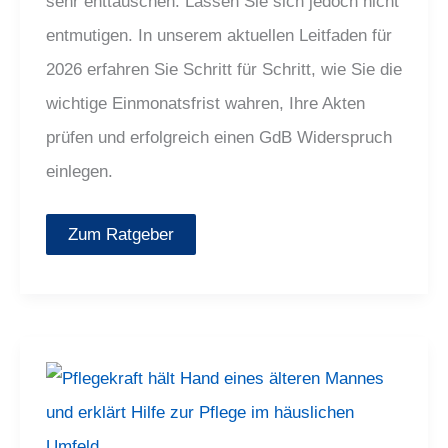
sehr enttäuschen. Lassen Sie sich jedoch nicht
entmutigen. In unserem aktuellen Leitfaden für
2026 erfahren Sie Schritt für Schritt, wie Sie die
wichtige Einmonatsfrist wahren, Ihre Akten
prüfen und erfolgreich einen GdB Widerspruch
einlegen.
Zum Ratgeber
Hilfe
zur
Pflege
2026:
Ihr