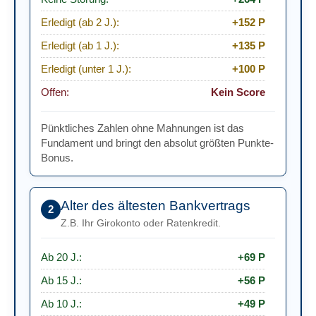
Erledigt (ab 2 J.):
+152 P
Erledigt (ab 1 J.):
+135 P
Erledigt (unter 1 J.):
+100 P
Offen:
Kein Score
Pünktliches Zahlen ohne Mahnungen ist das
Fundament und bringt den absolut größten Punkte-
Bonus.
Alter des ältesten Bankvertrags
2
Z.B. Ihr Girokonto oder Ratenkredit.
Ab 20 J.:
+69 P
Ab 15 J.:
+56 P
Ab 10 J.:
+49 P