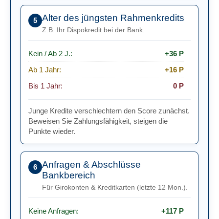
Ab 4 J.:
+40 P
Alter des jüngsten Rahmenkredits
Ab 3 J.:
+35 P
5
Z.B. Ihr Dispokredit bei der Bank.
Ab 2 J.:
+28 P
Ab 1 J.:
+17 P
Kein / Ab 2 J.:
+36 P
Ab 7 Mon.:
+6 P
Ab 1 Jahr:
+16 P
Bis 7 Mon.:
0 P
Bis 1 Jahr:
0 P
Junge Kredite verschlechtern den Score zunächst.
Beweisen Sie Zahlungsfähigkeit, steigen die
Punkte wieder.
Anfragen & Abschlüsse
6
Bankbereich
Für Girokonten & Kreditkarten (letzte 12 Mon.).
Keine Anfragen:
+117 P