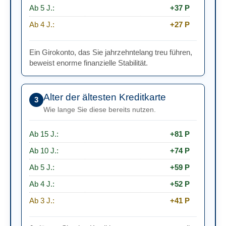
Ab 5 J.:
+37 P
Ab 4 J.:
+27 P
Ab 3 J.:
+23 P
Ein Girokonto, das Sie jahrzehntelang treu führen,
Ab 2 J.:
+17 P
beweist enorme finanzielle Stabilität.
Ab 1 J.:
+12 P
Ab 6 Mon.:
+6 P
Alter der ältesten Kreditkarte
3
Ab 3 Mon.:
+3 P
Wie lange Sie diese bereits nutzen.
Bis 3 Mon.:
0 P
Ab 15 J.:
+81 P
Kein Vertrag:
+18 P
Ab 10 J.:
+74 P
Ab 5 J.:
+59 P
Ab 4 J.:
+52 P
Ab 3 J.:
+41 P
Ab 2 J.:
+32 P