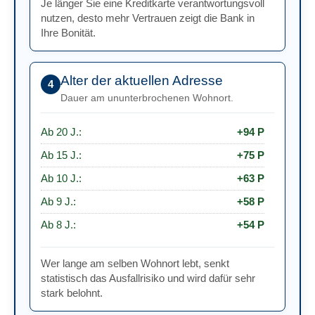
Je länger Sie eine Kreditkarte verantwortungsvoll
Ab 1 J.:
+23 P
nutzen, desto mehr Vertrauen zeigt die Bank in
Ihre Bonität.
Ab 6 Mon.:
+14 P
Bis 6 Mon.:
0 P
Alter der aktuellen Adresse
Keine Karte:
+24 P
4
Dauer am ununterbrochenen Wohnort.
Ab 20 J.:
+94 P
Ab 15 J.:
+75 P
Ab 10 J.:
+63 P
Ab 9 J.:
+58 P
Ab 8 J.:
+54 P
Ab 7 J.:
+49 P
Wer lange am selben Wohnort lebt, senkt
Ab 6 J.:
+49 P
statistisch das Ausfallrisiko und wird dafür sehr
stark belohnt.
Ab 5 J.:
+42 P