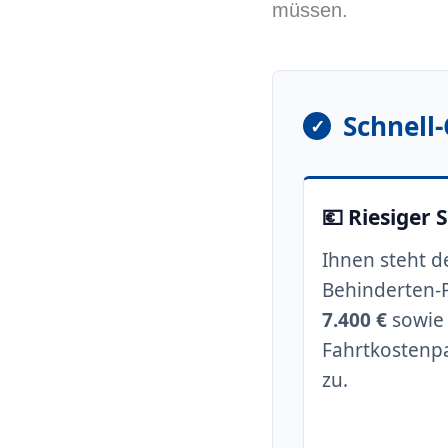
müssen.
Schnell
✓
💶 Riesiger 
Ihnen steht d
Behinderten-
7.400 €
sowie 
Fahrtkostenp
zu.