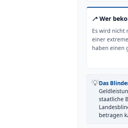
🦯 Wer bek
Es wird nicht
einer extrem
haben einen g
💡
Das Blinde
Geldleistu
staatliche
Landesblin
betragen k