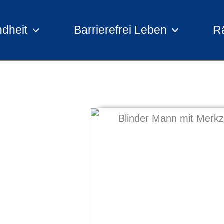
dheit
Barrierefrei Leben
R