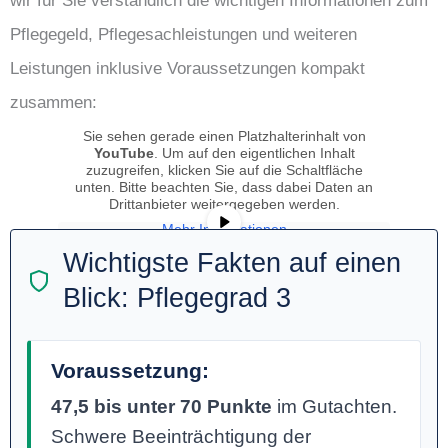
wir für Sie verständlich die wichtigen Informationen zum
Pflegegeld, Pflegesachleistungen und weiteren
Leistungen inklusive Voraussetzungen kompakt
zusammen:
Sie sehen gerade einen Platzhalterinhalt von
YouTube
. Um auf den eigentlichen Inhalt
zuzugreifen, klicken Sie auf die Schaltfläche
unten. Bitte beachten Sie, dass dabei Daten an
Drittanbieter weitergegeben werden.
Mehr Informationen
Wichtigste Fakten auf einen
Inhalt entsperren
Blick: Pflegegrad 3
Erforderlichen Service akzeptieren
und Inhalte entsperren
Voraussetzung:
47,5 bis unter 70 Punkte
im Gutachten.
Schwere Beeinträchtigung der