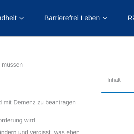
dheit
Barrierefrei Leben
R
n müssen
Inhalt
orderung wird
ändern und vergisst, was eben