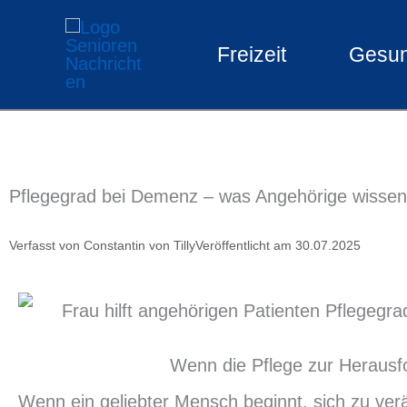
Zum
Freizeit
Gesun
Inhalt
springen
Pflegegrad bei Demenz – was Angehörige wisse
Verfasst von
Constantin von Tilly
Veröffentlicht am
30.07.2025
Wenn die Pflege zur Herausf
Wenn ein geliebter Mensch beginnt, sich zu ver