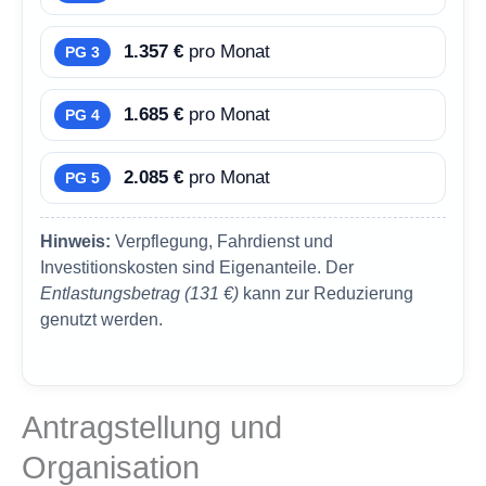
1.357 €
pro Monat
PG 3
1.685 €
pro Monat
PG 4
2.085 €
pro Monat
PG 5
Hinweis:
Verpflegung, Fahrdienst und
Investitionskosten sind Eigenanteile. Der
Entlastungsbetrag (131 €)
kann zur Reduzierung
genutzt werden.
Antragstellung und
Organisation