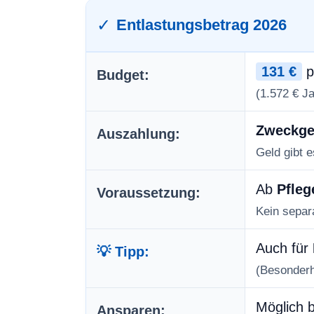
dabei Daten an Dr
✓
Entlastungsbetrag 2026
M
131 €
p
Budget:
Erforderlichen Servi
(1.572 € Ja
Zweckg
Auszahlung:
Geld gibt 
Ab
Pfleg
Voraussetzung:
Kein separ
Auch für
💡 Tipp:
(Besonderhe
Möglich 
Ansparen: