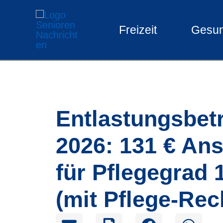
Zum
Freizeit
Gesun
Inhalt
springen
Entlastungsbet
2026: 131 € An
für Pflegegrad 1
(mit Pflege-Rec