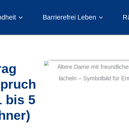
dheit
Barrierefrei Leben
R
rag
spruch
 bis 5
hner)