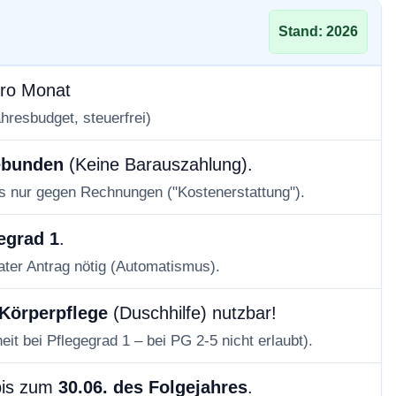
ittanbieter weitergegeben werden.
Stand: 2026
ehr Informationen
Inhalt entsperren
ro Monat
ce akzeptieren und Inhalte entsperren
hresbudget, steuerfrei)
ebunden
(Keine Barauszahlung).
es nur gegen Rechnungen ("Kostenerstattung").
egrad 1
.
ater Antrag nötig (Automatismus).
Körperpflege
(Duschhilfe) nutzbar!
it bei Pflegegrad 1 – bei PG 2-5 nicht erlaubt).
bis zum
30.06. des Folgejahres
.