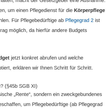
rhalten, macht der Gesetzgeber eine Ausnahme:
en, um einen Pflegedienst für die
Körperpflege
hlen. Für Pflegebedürftige ab
Pflegegrad 2
ist
rag möglich, da hierfür andere Budgets
dget
jetzt konkret abrufen und welche
iert, erklären wir Ihnen Schritt für Schritt.
u? (§45b SGB XI)
ssische „Rente“, sondern ein zweckgebundenes
eschaffen, um Pflegebedürftige (ab Pflegegrad